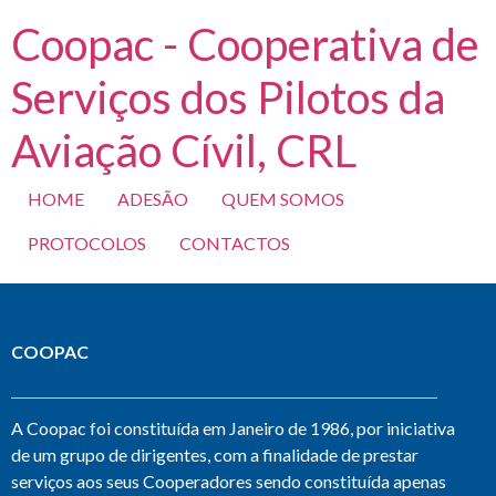
Coopac - Cooperativa de
Serviços dos Pilotos da
Aviação Cívil, CRL
HOME
ADESÃO
QUEM SOMOS
PROTOCOLOS
CONTACTOS
COOPAC
A Coopac foi constituída em Janeiro de 1986, por iniciativa
de um grupo de dirigentes, com a finalidade de prestar
serviços aos seus Cooperadores sendo constituída apenas